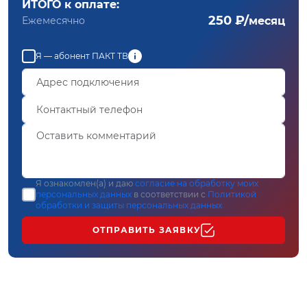
ИТОГО к оплате:
250 ₽/
Ежемесячно
месяц
Я — абонент ПАКТ ТВ
Я ознакомлен(а) и даю
согласие на обработку моих
персональных данных
в соответствии с
Политикой
обработки и защиты персональных данных
ОТПРАВИТЬ ЗАЯВКУ