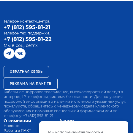
Телефон контакт-центра:
+7 (812) 595-81-21
Телефон тех. поддержки:
+7 (812) 595-81-22
Мы в соц. сетях:
ОБРАТНАЯ СВЯЗЬ
РЕКЛАМА НА ПАКТ ТВ
Кабельное цифровое телевидение, высокоскоростной доступ в
интернет, IP-телефония, системы безопасности. Для получения
подробной информации о наличии и стоимости указанных услуг,
пожалуйста, обращайтесь к менеджерам отдела клиентского
обслуживания с помощью специальной формы связи или по
телефону:
+7 (812) 595-81-21
О компании
Акции
Новости
Все тарифы
Работа в ПАКТ
Оплата
Мы используем файлы cookie.