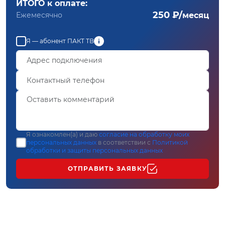
ИТОГО к оплате:
250 ₽/
Ежемесячно
месяц
Я — абонент ПАКТ ТВ
Я ознакомлен(а) и даю
согласие на обработку моих
персональных данных
в соответствии с
Политикой
обработки и защиты персональных данных
ОТПРАВИТЬ ЗАЯВКУ