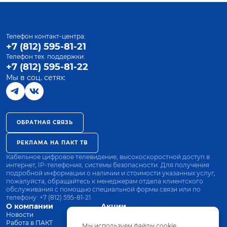
Телефон контакт-центра:
+7 (812) 595-81-21
Телефон тех. поддержки:
+7 (812) 595-81-22
Мы в соц. сетях:
ОБРАТНАЯ СВЯЗЬ
РЕКЛАМА НА ПАКТ ТВ
Кабельное цифровое телевидение, высокоскоростной доступ в
интернет, IP-телефония, системы безопасности. Для получения
подробной информации о наличии и стоимости указанных услуг,
пожалуйста, обращайтесь к менеджерам отдела клиентского
обслуживания с помощью специальной формы связи или по
телефону:
+7 (812) 595-81-21
О компании
Акции
Новости
Все тарифы
Работа в ПАКТ
Оплата
Мы используем файлы cookie.