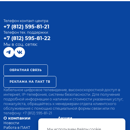
Телефон контакт-центра:
+7 (812) 595-81-21
Телефон тех. поддержки:
+7 (812) 595-81-22
Мы в соц. сетях:
ОБРАТНАЯ СВЯЗЬ
РЕКЛАМА НА ПАКТ ТВ
Кабельное цифровое телевидение, высокоскоростной доступ в
интернет, IP-телефония, системы безопасности. Для получения
подробной информации о наличии и стоимости указанных услуг,
пожалуйста, обращайтесь к менеджерам отдела клиентского
обслуживания с помощью специальной формы связи или по
телефону:
+7 (812) 595-81-21
О компании
Акции
Новости
Все тарифы
Работа в ПАКТ
Оплата
Мы используем файлы cookie.