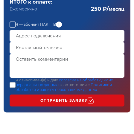
ИТОГО к оплате:
250 ₽/
Ежемесячно
месяц
Я — абонент ПАКТ ТВ
Я ознакомлен(а) и даю
согласие на обработку моих
персональных данных
в соответствии с
Политикой
обработки и защиты персональных данных
ОТПРАВИТЬ ЗАЯВКУ