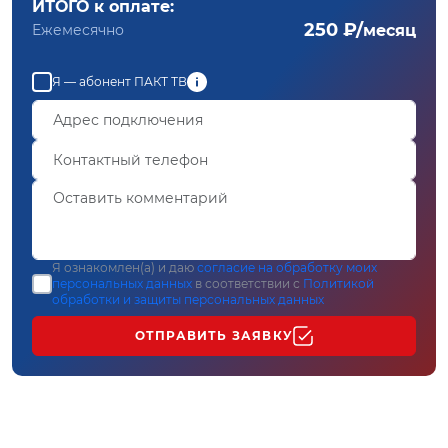
ИТОГО к оплате:
250 ₽/
Ежемесячно
месяц
Я — абонент ПАКТ ТВ
Я ознакомлен(а) и даю
согласие на обработку моих
персональных данных
в соответствии с
Политикой
обработки и защиты персональных данных
ОТПРАВИТЬ ЗАЯВКУ