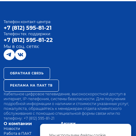
Телефон контакт-центра:
+7 (812) 595-81-21
Телефон тех. поддержки:
+7 (812) 595-81-22
Мы в соц. сетях:
ОБРАТНАЯ СВЯЗЬ
РЕКЛАМА НА ПАКТ ТВ
Кабельное цифровое телевидение, высокоскоростной доступ в
интернет, IP-телефония, системы безопасности. Для получения
подробной информации о наличии и стоимости указанных услуг,
пожалуйста, обращайтесь к менеджерам отдела клиентского
обслуживания с помощью специальной формы связи или по
телефону:
+7 (812) 595-81-21
О компании
Акции
Новости
Все тарифы
Работа в ПАКТ
Оплата
Мы используем файлы cookie.