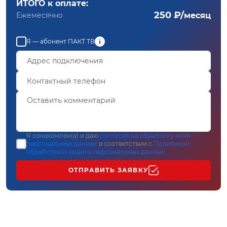
ИТОГО к оплате:
250 ₽/
Ежемесячно
месяц
Я — абонент ПАКТ ТВ
Я ознакомлен(а) и даю
согласие на обработку моих
персональных данных
в соответствии с
Политикой
обработки и защиты персональных данных
ОТПРАВИТЬ ЗАЯВКУ