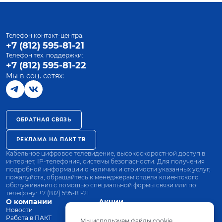
Телефон контакт-центра:
+7 (812) 595-81-21
Телефон тех. поддержки:
+7 (812) 595-81-22
Мы в соц. сетях:
ОБРАТНАЯ СВЯЗЬ
РЕКЛАМА НА ПАКТ ТВ
Кабельное цифровое телевидение, высокоскоростной доступ в
интернет, IP-телефония, системы безопасности. Для получения
подробной информации о наличии и стоимости указанных услуг,
пожалуйста, обращайтесь к менеджерам отдела клиентского
обслуживания с помощью специальной формы связи или по
телефону:
+7 (812) 595-81-21
О компании
Акции
Новости
Все тарифы
Работа в ПАКТ
Оплата
Мы используем файлы cookie.