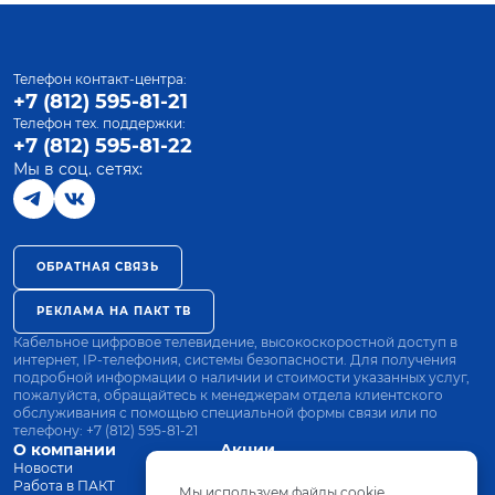
Телефон контакт-центра:
+7 (812) 595-81-21
Телефон тех. поддержки:
+7 (812) 595-81-22
Мы в соц. сетях:
ОБРАТНАЯ СВЯЗЬ
РЕКЛАМА НА ПАКТ ТВ
Кабельное цифровое телевидение, высокоскоростной доступ в
интернет, IP-телефония, системы безопасности. Для получения
подробной информации о наличии и стоимости указанных услуг,
пожалуйста, обращайтесь к менеджерам отдела клиентского
обслуживания с помощью специальной формы связи или по
телефону:
+7 (812) 595-81-21
О компании
Акции
Новости
Все тарифы
Работа в ПАКТ
Оплата
Мы используем файлы cookie.