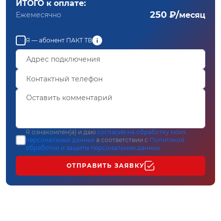
ИТОГО к оплате:
250 ₽/
Ежемесячно
месяц
Я — абонент ПАКТ ТВ
Я ознакомлен(а) и даю
согласие на обработку моих
персональных данных
в соответствии с
Политикой
обработки и защиты персональных данных
ОТПРАВИТЬ ЗАЯВКУ