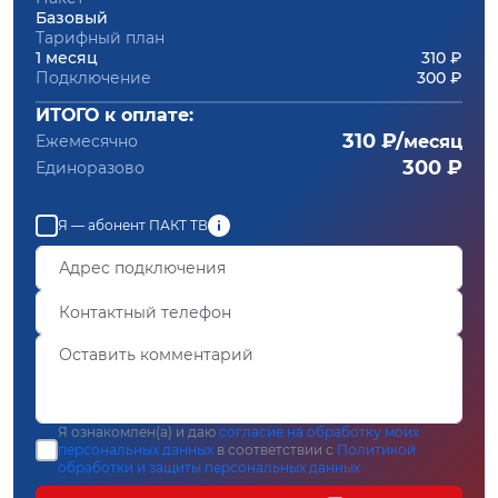
Базовый
Тарифный план
1 месяц
310 ₽
Подключение
300 ₽
ИТОГО к оплате:
310 ₽/
Ежемесячно
месяц
300 ₽
Единоразово
Я — абонент ПАКТ ТВ
Я ознакомлен(а) и даю
согласие на обработку моих
персональных данных
в соответствии с
Политикой
обработки и защиты персональных данных