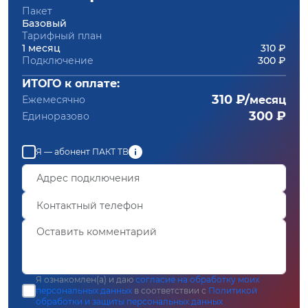
Пакет
Базовый
Тарифный план
1 месяц
310 ₽
Подключение
300 ₽
ИТОГО к оплате:
310 ₽/
Ежемесячно
месяц
300 ₽
Единоразово
Я — абонент ПАКТ ТВ
Я ознакомлен(а) и даю
согласие на обработку моих
персональных данных
в соответствии с
Политикой
обработки и защиты персональных данных