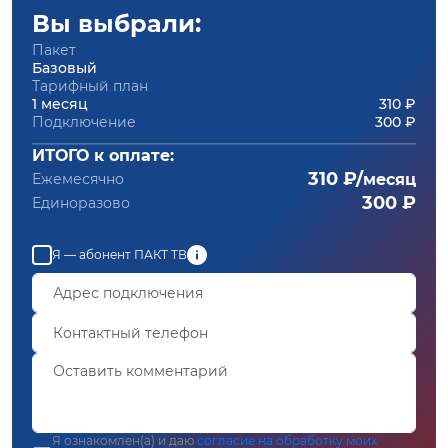
Вы выбрали:
Пакет
Базовый
Тарифный план
1 месяц
310 ₽
Подключение
300 ₽
ИТОГО к оплате:
310 ₽/
Ежемесячно
месяц
300 ₽
Единоразово
Я — абонент ПАКТ ТВ
Я ознакомлен(а) и даю
согласие на обработку моих