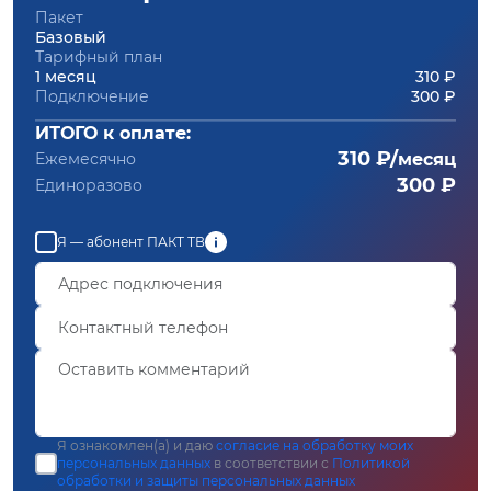
Пакет
Базовый
Тарифный план
1 месяц
310 ₽
Подключение
300 ₽
ИТОГО к оплате:
310 ₽/
Ежемесячно
месяц
300 ₽
Единоразово
Я — абонент ПАКТ ТВ
Я ознакомлен(а) и даю
согласие на обработку моих
персональных данных
в соответствии с
Политикой
обработки и защиты персональных данных