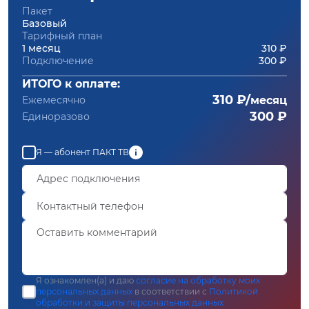
Пакет
Базовый
Тарифный план
1 месяц
310 ₽
Подключение
300 ₽
ИТОГО к оплате:
310 ₽/
Ежемесячно
месяц
300 ₽
Единоразово
Я — абонент ПАКТ ТВ
Я ознакомлен(а) и даю
согласие на обработку моих
персональных данных
в соответствии с
Политикой
обработки и защиты персональных данных