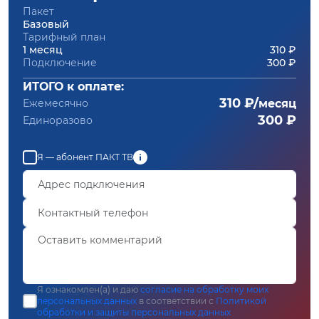
Пакет
Базовый
Тарифный план
1 месяц
310 ₽
Подключение
300 ₽
ИТОГО к оплате:
310 ₽/
Ежемесячно
месяц
300 ₽
Единоразово
Я — абонент ПАКТ ТВ
Я ознакомлен(а) и даю
согласие на обработку моих
персональных данных
в соответствии с
Политикой
обработки и защиты персональных данных