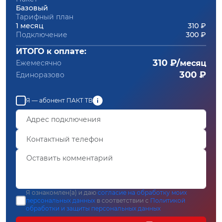
Базовый
Тарифный план
1 месяц
310 ₽
Подключение
300 ₽
ИТОГО к оплате:
310 ₽/
Ежемесячно
месяц
300 ₽
Единоразово
Я — абонент ПАКТ ТВ
Я ознакомлен(а) и даю
согласие на обработку моих
персональных данных
в соответствии с
Политикой
обработки и защиты персональных данных