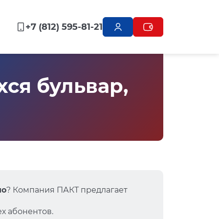
+7 (812) 595-81-21
ся бульвар,
но
? Компания ПАКТ предлагает
х абонентов.