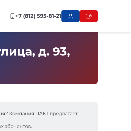
+7 (812) 595-81-21
ица, д. 93,
но
? Компания ПАКТ предлагает
х абонентов.