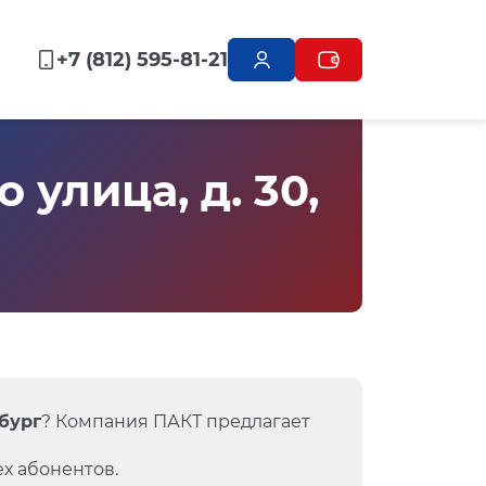
+7 (812) 595-81-21
улица, д. 30,
рбург
? Компания ПАКТ предлагает
х абонентов.