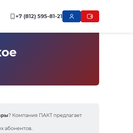
+7 (812) 595-81-21
кое
ары
? Компания ПАКТ предлагает
х абонентов.