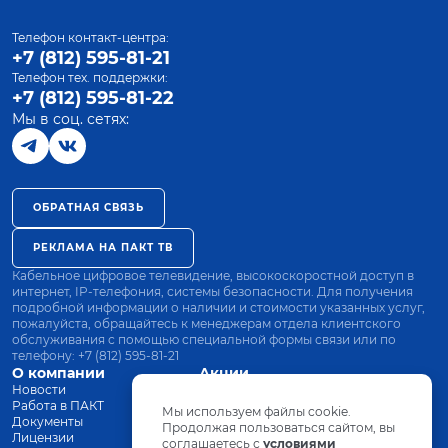
Телефон контакт-центра:
+7 (812) 595-81-21
Телефон тех. поддержки:
+7 (812) 595-81-22
Мы в соц. сетях:
ОБРАТНАЯ СВЯЗЬ
РЕКЛАМА НА ПАКТ ТВ
Кабельное цифровое телевидение, высокоскоростной доступ в
интернет, IP-телефония, системы безопасности. Для получения
подробной информации о наличии и стоимости указанных услуг,
пожалуйста, обращайтесь к менеджерам отдела клиентского
обслуживания с помощью специальной формы связи или по
телефону:
+7 (812) 595-81-21
О компании
Акции
Новости
Все тарифы
Работа в ПАКТ
Оплата
Мы используем файлы cookie.
Документы
Оборудование
Продолжая пользоваться сайтом, вы
Лицензии
соглашаетесь с
Заявка на подключение
условиями