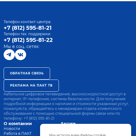
Телефон контакт-центра:
+7 (812) 595-81-21
Телефон тех. поддержки:
+7 (812) 595-81-22
Мы в соц. сетях:
ОБРАТНАЯ СВЯЗЬ
РЕКЛАМА НА ПАКТ ТВ
Кабельное цифровое телевидение, высокоскоростной доступ в
интернет, IP-телефония, системы безопасности. Для получения
подробной информации о наличии и стоимости указанных услуг,
пожалуйста, обращайтесь к менеджерам отдела клиентского
обслуживания с помощью специальной формы связи или по
телефону:
+7 (812) 595-81-21
О компании
Акции
Новости
Все тарифы
Работа в ПАКТ
Оплата
Мы используем файлы cookie.