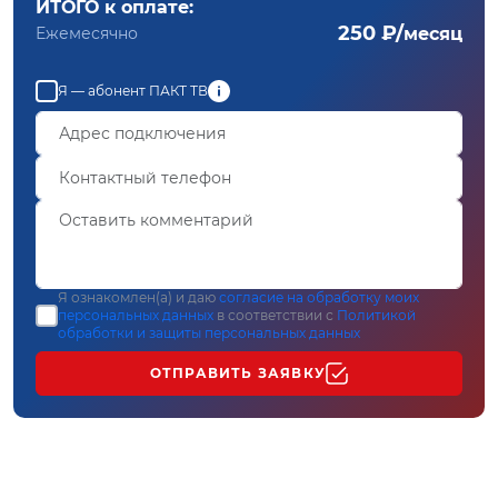
ИТОГО к оплате:
250 ₽/
Ежемесячно
месяц
Я — абонент ПАКТ ТВ
Я ознакомлен(а) и даю
согласие на обработку моих
персональных данных
в соответствии с
Политикой
обработки и защиты персональных данных
ОТПРАВИТЬ ЗАЯВКУ