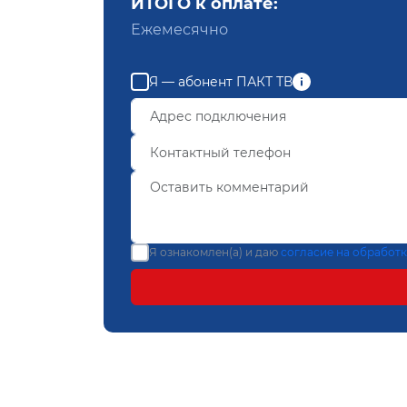
ИТОГО к оплате:
Ежемесячно
Я — абонент ПАКТ ТВ
Я ознакомлен(а) и даю
согласие на обработ