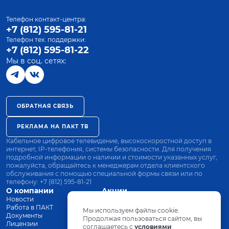
Телефон контакт-центра:
+7 (812) 595-81-21
Телефон тех. поддержки:
+7 (812) 595-81-22
Мы в соц. сетях:
ОБРАТНАЯ СВЯЗЬ
РЕКЛАМА НА ПАКТ ТВ
Кабельное цифровое телевидение, высокоскоростной доступ в
интернет, IP-телефония, системы безопасности. Для получения
подробной информации о наличии и стоимости указанных услуг,
пожалуйста, обращайтесь к менеджерам отдела клиентского
обслуживания с помощью специальной формы связи или по
телефону:
+7 (812) 595-81-21
О компании
Акции
Новости
Все тарифы
Работа в ПАКТ
Оплата
Мы используем файлы cookie.
Документы
Оборудование
Продолжая пользоваться сайтом, вы
Лицензии
соглашаетесь с
Заявка на подключение
условиями