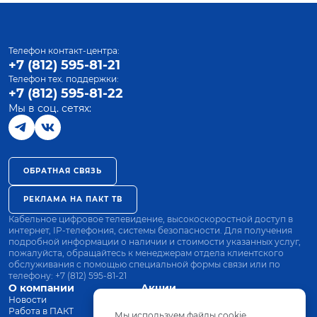
Телефон контакт-центра:
+7 (812) 595-81-21
Телефон тех. поддержки:
+7 (812) 595-81-22
Мы в соц. сетях:
ОБРАТНАЯ СВЯЗЬ
РЕКЛАМА НА ПАКТ ТВ
Кабельное цифровое телевидение, высокоскоростной доступ в
интернет, IP-телефония, системы безопасности. Для получения
подробной информации о наличии и стоимости указанных услуг,
пожалуйста, обращайтесь к менеджерам отдела клиентского
обслуживания с помощью специальной формы связи или по
телефону:
+7 (812) 595-81-21
О компании
Акции
Новости
Все тарифы
Работа в ПАКТ
Оплата
Мы используем файлы cookie.