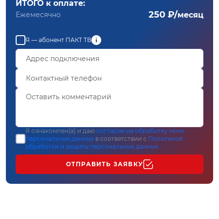
ИТОГО к оплате:
250 ₽/
Ежемесячно
месяц
Я — абонент ПАКТ ТВ
Я ознакомлен(а) и даю
согласие на обработку моих
персональных данных
в соответствии с
Политикой
обработки и защиты персональных данных
ОТПРАВИТЬ ЗАЯВКУ