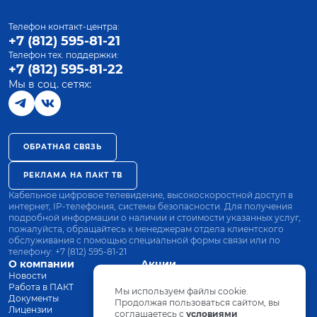
Телефон контакт-центра:
+7 (812) 595-81-21
Телефон тех. поддержки:
+7 (812) 595-81-22
Мы в соц. сетях:
ОБРАТНАЯ СВЯЗЬ
РЕКЛАМА НА ПАКТ ТВ
Кабельное цифровое телевидение, высокоскоростной доступ в
интернет, IP-телефония, системы безопасности. Для получения
подробной информации о наличии и стоимости указанных услуг,
пожалуйста, обращайтесь к менеджерам отдела клиентского
обслуживания с помощью специальной формы связи или по
телефону:
+7 (812) 595-81-21
О компании
Акции
Новости
Все тарифы
Работа в ПАКТ
Оплата
Мы используем файлы cookie.
Документы
Оборудование
Продолжая пользоваться сайтом, вы
Лицензии
соглашаетесь с
Заявка на подключение
условиями