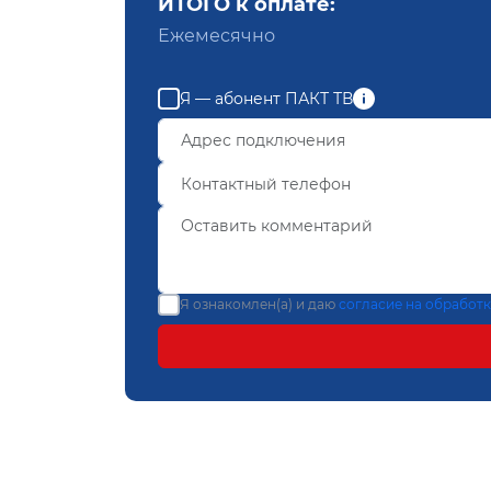
ИТОГО к оплате:
Ежемесячно
Я — абонент ПАКТ ТВ
Я ознакомлен(а) и даю
согласие на обработ