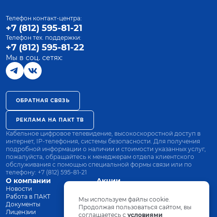
Телефон контакт-центра:
+7 (812) 595-81-21
Телефон тех. поддержки:
+7 (812) 595-81-22
Мы в соц. сетях:
ОБРАТНАЯ СВЯЗЬ
РЕКЛАМА НА ПАКТ ТВ
Кабельное цифровое телевидение, высокоскоростной доступ в
интернет, IP-телефония, системы безопасности. Для получения
подробной информации о наличии и стоимости указанных услуг,
пожалуйста, обращайтесь к менеджерам отдела клиентского
обслуживания с помощью специальной формы связи или по
телефону:
+7 (812) 595-81-21
О компании
Акции
Новости
Все тарифы
Работа в ПАКТ
Оплата
Мы используем файлы cookie.
Документы
Оборудование
Продолжая пользоваться сайтом, вы
Лицензии
соглашаетесь с
Заявка на подключение
условиями