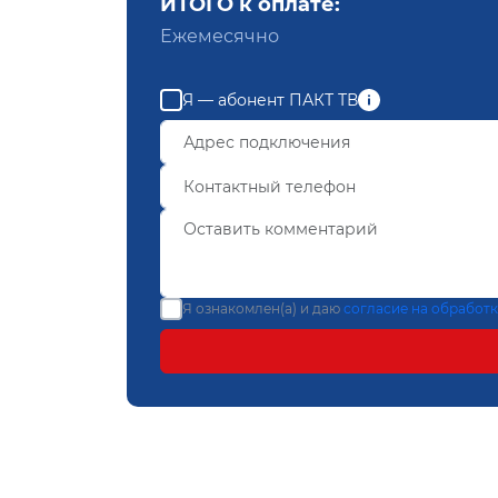
ИТОГО к оплате:
Ежемесячно
Я — абонент ПАКТ ТВ
Я ознакомлен(а) и даю
согласие на обработ