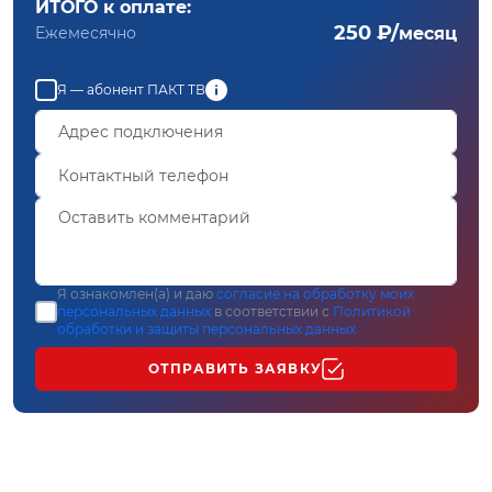
ИТОГО к оплате:
250 ₽/
Ежемесячно
месяц
Я — абонент ПАКТ ТВ
Я ознакомлен(а) и даю
согласие на обработку моих
персональных данных
в соответствии с
Политикой
обработки и защиты персональных данных
ОТПРАВИТЬ ЗАЯВКУ