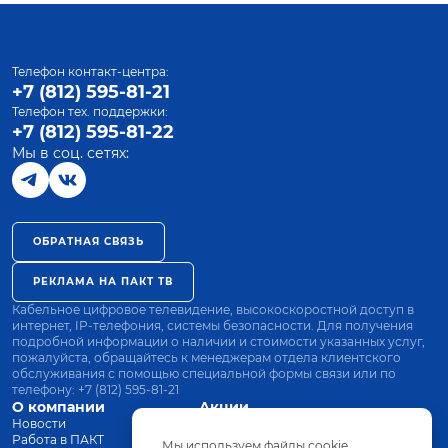
Телефон контакт-центра:
+7 (812) 595-81-21
Телефон тех. поддержки:
+7 (812) 595-81-22
Мы в соц. сетях:
ОБРАТНАЯ СВЯЗЬ
РЕКЛАМА НА ПАКТ ТВ
Кабельное цифровое телевидение, высокоскоростной доступ в
интернет, IP-телефония, системы безопасности. Для получения
подробной информации о наличии и стоимости указанных услуг,
пожалуйста, обращайтесь к менеджерам отдела клиентского
обслуживания с помощью специальной формы связи или по
телефону:
+7 (812) 595-81-21
О компании
Акции
Новости
Все тарифы
Работа в ПАКТ
Оплата
Мы используем файлы cookie.