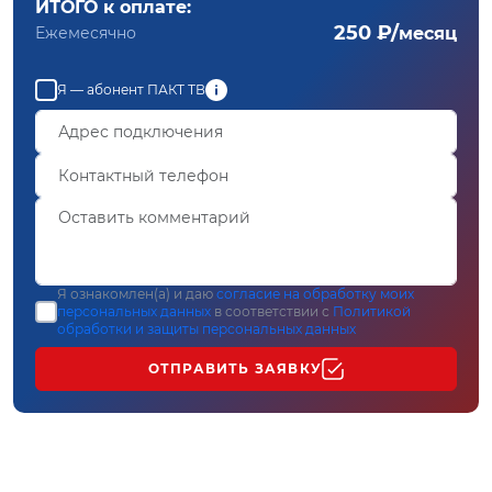
ИТОГО к оплате:
250 ₽/
Ежемесячно
месяц
Я — абонент ПАКТ ТВ
Я ознакомлен(а) и даю
согласие на обработку моих
персональных данных
в соответствии с
Политикой
обработки и защиты персональных данных
ОТПРАВИТЬ ЗАЯВКУ