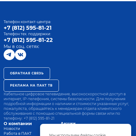
Телефон контакт-центра:
+7 (812) 595-81-21
Телефон тех. поддержки:
+7 (812) 595-81-22
Мы в соц. сетях:
ОБРАТНАЯ СВЯЗЬ
РЕКЛАМА НА ПАКТ ТВ
Кабельное цифровое телевидение, высокоскоростной доступ в
интернет, IP-телефония, системы безопасности. Для получения
подробной информации о наличии и стоимости указанных услуг,
пожалуйста, обращайтесь к менеджерам отдела клиентского
обслуживания с помощью специальной формы связи или по
телефону:
+7 (812) 595-81-21
О компании
Акции
Новости
Все тарифы
Работа в ПАКТ
Оплата
Мы используем файлы cookie.