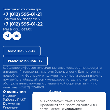
Телефон контакт-центра:
+7 (812) 595-81-21
Телефон тех. поддержки:
+7 (812) 595-81-22
Мы в соц. сетях:
ОБРАТНАЯ СВЯЗЬ
РЕКЛАМА НА ПАКТ ТВ
Кабельное цифровое телевидение, высокоскоростной доступ в
интернет, IP-телефония, системы безопасности. Для получения
подробной информации о наличии и стоимости указанных услуг,
пожалуйста, обращайтесь к менеджерам отдела клиентского
обслуживания с помощью специальной формы связи или по
телефону:
+7 (812) 595-81-21
О компании
Акции
Новости
Все тарифы
Работа в ПАКТ
Оплата
Мы используем файлы cookie.
Документы
Оборудование
Продолжая пользоваться сайтом, вы
Лицензии
соглашаетесь с
Заявка на подключение
условиями