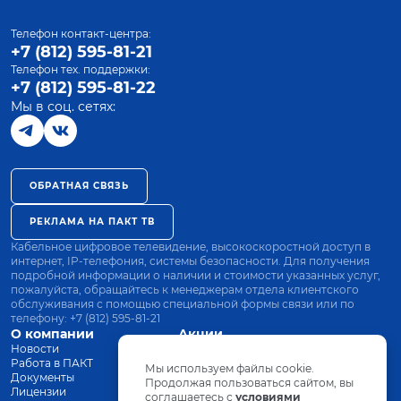
Телефон контакт-центра:
+7 (812) 595-81-21
Телефон тех. поддержки:
+7 (812) 595-81-22
Мы в соц. сетях:
ОБРАТНАЯ СВЯЗЬ
РЕКЛАМА НА ПАКТ ТВ
Кабельное цифровое телевидение, высокоскоростной доступ в
интернет, IP-телефония, системы безопасности. Для получения
подробной информации о наличии и стоимости указанных услуг,
пожалуйста, обращайтесь к менеджерам отдела клиентского
обслуживания с помощью специальной формы связи или по
телефону:
+7 (812) 595-81-21
О компании
Акции
Новости
Все тарифы
Работа в ПАКТ
Оплата
Мы используем файлы cookie.
Документы
Оборудование
Продолжая пользоваться сайтом, вы
Лицензии
соглашаетесь с
Заявка на подключение
условиями