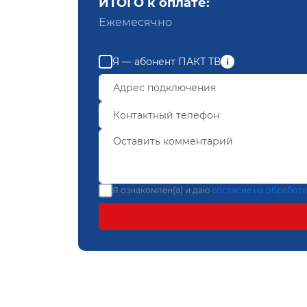
ИТОГО к оплате:
Ежемесячно
Я — абонент ПАКТ ТВ
Я ознакомлен(а) и даю
согласие на обработ