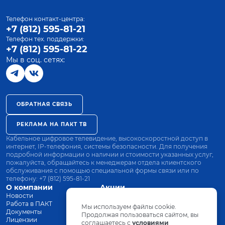
Телефон контакт-центра:
+7 (812) 595-81-21
Телефон тех. поддержки:
+7 (812) 595-81-22
Мы в соц. сетях:
ОБРАТНАЯ СВЯЗЬ
РЕКЛАМА НА ПАКТ ТВ
Кабельное цифровое телевидение, высокоскоростной доступ в
интернет, IP-телефония, системы безопасности. Для получения
подробной информации о наличии и стоимости указанных услуг,
пожалуйста, обращайтесь к менеджерам отдела клиентского
обслуживания с помощью специальной формы связи или по
телефону:
+7 (812) 595-81-21
О компании
Акции
Новости
Все тарифы
Работа в ПАКТ
Оплата
Мы используем файлы cookie.
Документы
Оборудование
Продолжая пользоваться сайтом, вы
Лицензии
соглашаетесь с
Заявка на подключение
условиями