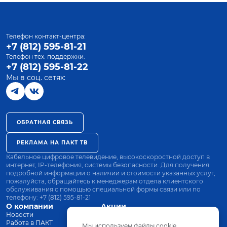
Телефон контакт-центра:
+7 (812) 595-81-21
Телефон тех. поддержки:
+7 (812) 595-81-22
Мы в соц. сетях:
ОБРАТНАЯ СВЯЗЬ
РЕКЛАМА НА ПАКТ ТВ
Кабельное цифровое телевидение, высокоскоростной доступ в
интернет, IP-телефония, системы безопасности. Для получения
подробной информации о наличии и стоимости указанных услуг,
пожалуйста, обращайтесь к менеджерам отдела клиентского
обслуживания с помощью специальной формы связи или по
телефону:
+7 (812) 595-81-21
О компании
Акции
Новости
Все тарифы
Работа в ПАКТ
Оплата
Мы используем файлы cookie.