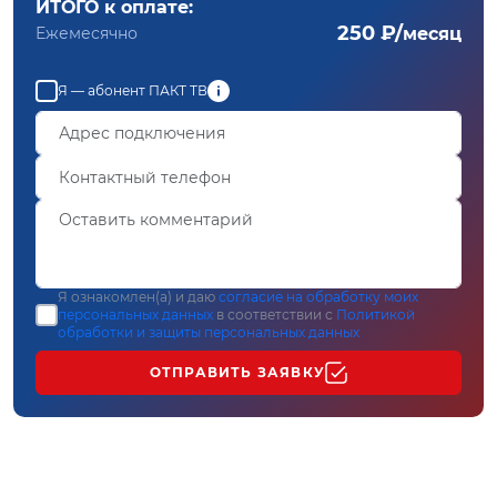
ИТОГО к оплате:
250 ₽/
Ежемесячно
месяц
Я — абонент ПАКТ ТВ
Я ознакомлен(а) и даю
согласие на обработку моих
персональных данных
в соответствии с
Политикой
обработки и защиты персональных данных
ОТПРАВИТЬ ЗАЯВКУ