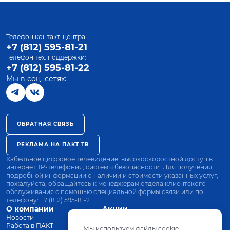
Телефон контакт-центра:
+7 (812) 595-81-21
Телефон тех. поддержки:
+7 (812) 595-81-22
Мы в соц. сетях:
ОБРАТНАЯ СВЯЗЬ
РЕКЛАМА НА ПАКТ ТВ
Кабельное цифровое телевидение, высокоскоростной доступ в
интернет, IP-телефония, системы безопасности. Для получения
подробной информации о наличии и стоимости указанных услуг,
пожалуйста, обращайтесь к менеджерам отдела клиентского
обслуживания с помощью специальной формы связи или по
телефону:
+7 (812) 595-81-21
О компании
Акции
Новости
Все тарифы
Работа в ПАКТ
Оплата
Мы используем файлы cookie.