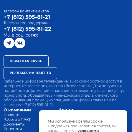
Телефон контакт-центра:
+7 (812) 595-81-21
Телефон тех. поддержки:
+7 (812) 595-81-22
Мы в соц. сетях:
ОБРАТНАЯ СВЯЗЬ
РЕКЛАМА НА ПАКТ ТВ
Кабельное цифровое телевидение, высокоскоростной доступ в
интернет, IP-телефония, системы безопасности. Для получения
подробной информации о наличии и стоимости указанных услуг,
пожалуйста, обращайтесь к менеджерам отдела клиентского
обслуживания с помощью специальной формы связи или по
телефону:
+7 (812) 595-81-21
О компании
Акции
Новости
Все тарифы
Работа в ПАКТ
Оплата
Мы используем файлы cookie.
Документы
Оборудование
Продолжая пользоваться сайтом, вы
Лицензии
соглашаетесь с
Заявка на подключение
условиями