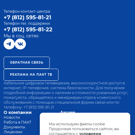
Телефон контакт-центра:
+7 (812) 595-81-21
Телефон тех. поддержки:
+7 (812) 595-81-22
Мы в соц. сетях:
ОБРАТНАЯ СВЯЗЬ
РЕКЛАМА НА ПАКТ ТВ
Кабельное цифровое телевидение, высокоскоростной доступ в
интернет, IP-телефония, системы безопасности. Для получения
подробной информации о наличии и стоимости указанных услуг,
пожалуйста, обращайтесь к менеджерам отдела клиентского
обслуживания с помощью специальной формы связи или по
телефону:
+7 (812) 595-81-21
О компании
Акции
Новости
Все тарифы
Работа в ПАКТ
Оплата
Мы используем файлы cookie.
Документы
Оборудование
Продолжая пользоваться сайтом, вы
Лицензии
соглашаетесь с
Заявка на подключение
условиями