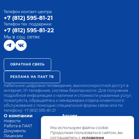
Телефон контакт-центра:
+7 (812) 595-81-21
Телефон тех. поддержки:
+7 (812) 595-81-22
Мы в соц. сетях:
ОБРАТНАЯ СВЯЗЬ
РЕКЛАМА НА ПАКТ ТВ
Кабельное цифровое телевидение, высокоскоростной доступ в
интернет, IP-телефония, системы безопасности. Для получения
подробной информации о наличии и стоимости указанных услуг,
пожалуйста, обращайтесь к менеджерам отдела клиентского
обслуживания с помощью специальной формы связи или по
телефону:
+7 (812) 595-81-21
О компании
Акции
Новости
Все тарифы
Работа в ПАКТ
Оплата
Мы используем файлы cookie.
Документы
Оборудование
Продолжая пользоваться сайтом, вы
Лицензии
соглашаетесь с
Заявка на подключение
условиями