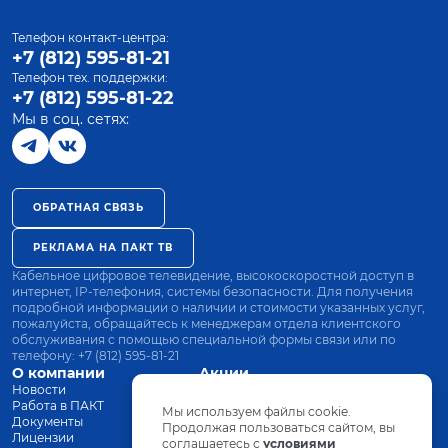
Телефон контакт-центра:
+7 (812) 595-81-21
Телефон тех. поддержки:
+7 (812) 595-81-22
Мы в соц. сетях:
ОБРАТНАЯ СВЯЗЬ
РЕКЛАМА НА ПАКТ ТВ
Кабельное цифровое телевидение, высокоскоростной доступ в
интернет, IP-телефония, системы безопасности. Для получения
подробной информации о наличии и стоимости указанных услуг,
пожалуйста, обращайтесь к менеджерам отдела клиентского
обслуживания с помощью специальной формы связи или по
телефону:
+7 (812) 595-81-21
О компании
Акции
Новости
Все тарифы
Работа в ПАКТ
Оплата
Мы используем файлы cookie.
Документы
Оборудование
Продолжая пользоваться сайтом, вы
Лицензии
соглашаетесь с
Заявка на подключение
условиями