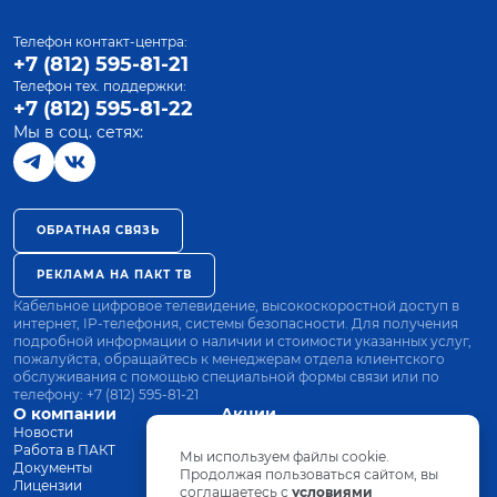
Телефон контакт-центра:
+7 (812) 595-81-21
Телефон тех. поддержки:
+7 (812) 595-81-22
Мы в соц. сетях:
ОБРАТНАЯ СВЯЗЬ
РЕКЛАМА НА ПАКТ ТВ
Кабельное цифровое телевидение, высокоскоростной доступ в
интернет, IP-телефония, системы безопасности. Для получения
подробной информации о наличии и стоимости указанных услуг,
пожалуйста, обращайтесь к менеджерам отдела клиентского
обслуживания с помощью специальной формы связи или по
телефону:
+7 (812) 595-81-21
О компании
Акции
Новости
Все тарифы
Работа в ПАКТ
Оплата
Мы используем файлы cookie.
Документы
Оборудование
Продолжая пользоваться сайтом, вы
Лицензии
соглашаетесь с
Заявка на подключение
условиями