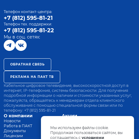
Телефон контакт-центра:
+7 (812) 595-81-21
Телефон тех. поддержки:
+7 (812) 595-81-22
Мы в соц. сетях:
ОБРАТНАЯ СВЯЗЬ
РЕКЛАМА НА ПАКТ ТВ
Кабельное цифровое телевидение, высокоскоростной доступ в
интернет, IP-телефония, системы безопасности. Для получения
подробной информации о наличии и стоимости указанных услуг,
пожалуйста, обращайтесь к менеджерам отдела клиентского
обслуживания с помощью специальной формы связи или по
телефону:
+7 (812) 595-81-21
О компании
Акции
Новости
Все тарифы
Работа в ПАКТ
Оплата
Мы используем файлы cookie.
Документы
Оборудование
Продолжая пользоваться сайтом, вы
Лицензии
соглашаетесь с
Заявка на подключение
условиями