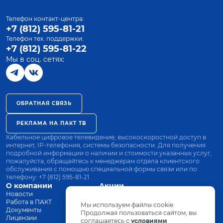
Телефон контакт-центра:
+7 (812) 595-81-21
Телефон тех. поддержки:
+7 (812) 595-81-22
Мы в соц. сетях:
ОБРАТНАЯ СВЯЗЬ
РЕКЛАМА НА ПАКТ ТВ
Кабельное цифровое телевидение, высокоскоростной доступ в
интернет, IP-телефония, системы безопасности. Для получения
подробной информации о наличии и стоимости указанных услуг,
пожалуйста, обращайтесь к менеджерам отдела клиентского
обслуживания с помощью специальной формы связи или по
телефону:
+7 (812) 595-81-21
О компании
Акции
Новости
Все тарифы
Работа в ПАКТ
Оплата
Мы используем файлы cookie.
Документы
Оборудование
Продолжая пользоваться сайтом, вы
Лицензии
соглашаетесь с
Заявка на подключение
условиями