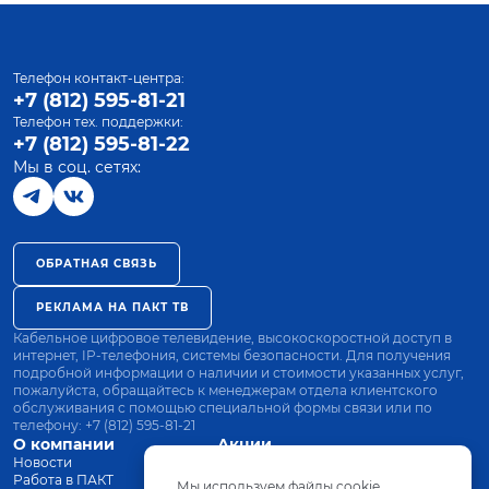
Телефон контакт-центра:
+7 (812) 595-81-21
Телефон тех. поддержки:
+7 (812) 595-81-22
Мы в соц. сетях:
ОБРАТНАЯ СВЯЗЬ
РЕКЛАМА НА ПАКТ ТВ
Кабельное цифровое телевидение, высокоскоростной доступ в
интернет, IP-телефония, системы безопасности. Для получения
подробной информации о наличии и стоимости указанных услуг,
пожалуйста, обращайтесь к менеджерам отдела клиентского
обслуживания с помощью специальной формы связи или по
телефону:
+7 (812) 595-81-21
О компании
Акции
Новости
Все тарифы
Работа в ПАКТ
Оплата
Мы используем файлы cookie.