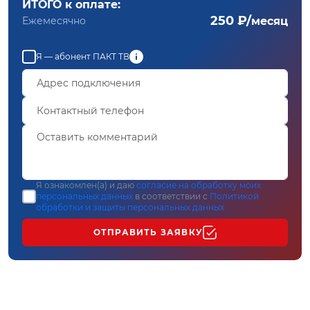
ИТОГО к оплате:
250 ₽/
Ежемесячно
месяц
Я — абонент ПАКТ ТВ
Я ознакомлен(а) и даю
согласие на обработку моих
персональных данных
в соответствии с
Политикой
обработки и защиты персональных данных
ОТПРАВИТЬ ЗАЯВКУ