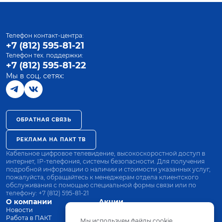
Телефон контакт-центра:
+7 (812) 595-81-21
Телефон тех. поддержки:
+7 (812) 595-81-22
Мы в соц. сетях:
ОБРАТНАЯ СВЯЗЬ
РЕКЛАМА НА ПАКТ ТВ
Кабельное цифровое телевидение, высокоскоростной доступ в
интернет, IP-телефония, системы безопасности. Для получения
подробной информации о наличии и стоимости указанных услуг,
пожалуйста, обращайтесь к менеджерам отдела клиентского
обслуживания с помощью специальной формы связи или по
телефону:
+7 (812) 595-81-21
О компании
Акции
Новости
Все тарифы
Работа в ПАКТ
Оплата
Мы используем файлы cookie.