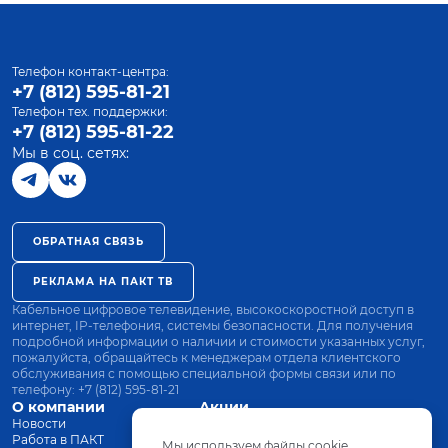
Телефон контакт-центра:
+7 (812) 595-81-21
Телефон тех. поддержки:
+7 (812) 595-81-22
Мы в соц. сетях:
ОБРАТНАЯ СВЯЗЬ
РЕКЛАМА НА ПАКТ ТВ
Кабельное цифровое телевидение, высокоскоростной доступ в
интернет, IP-телефония, системы безопасности. Для получения
подробной информации о наличии и стоимости указанных услуг,
пожалуйста, обращайтесь к менеджерам отдела клиентского
обслуживания с помощью специальной формы связи или по
телефону:
+7 (812) 595-81-21
О компании
Акции
Новости
Все тарифы
Работа в ПАКТ
Оплата
Мы используем файлы cookie.