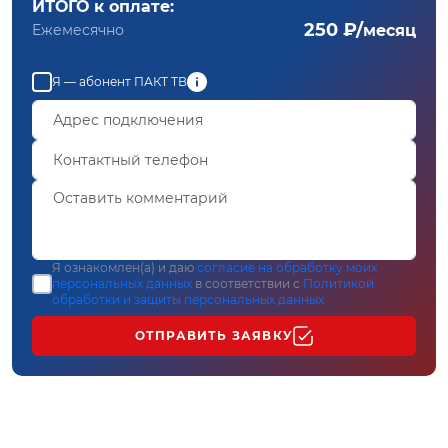
ИТОГО к оплате:
250 ₽/
Ежемесячно
месяц
Я — абонент ПАКТ ТВ
Я ознакомлен(а) и даю
согласие на обработку моих
персональных данных
в соответствии с
Политикой
обработки и защиты персональных данных
ОТПРАВИТЬ ЗАЯВКУ