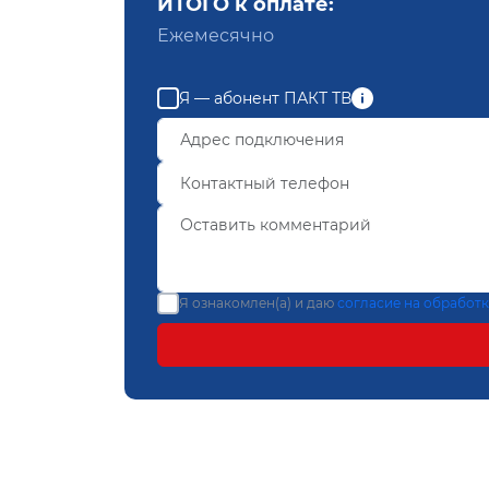
ИТОГО к оплате:
Ежемесячно
Я — абонент ПАКТ ТВ
Я ознакомлен(а) и даю
согласие на обработ