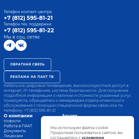
Телефон контакт-центра:
+7 (812) 595-81-21
Телефон тех. поддержки:
+7 (812) 595-81-22
Мы в соц. сетях:
ОБРАТНАЯ СВЯЗЬ
РЕКЛАМА НА ПАКТ ТВ
Кабельное цифровое телевидение, высокоскоростной доступ в
интернет, IP-телефония, системы безопасности. Для получения
подробной информации о наличии и стоимости указанных услуг,
пожалуйста, обращайтесь к менеджерам отдела клиентского
обслуживания с помощью специальной формы связи или по
телефону:
+7 (812) 595-81-21
О компании
Акции
Новости
Все тарифы
Работа в ПАКТ
Оплата
Мы используем файлы cookie.
Документы
Оборудование
Продолжая пользоваться сайтом, вы
Лицензии
соглашаетесь с
Заявка на подключение
условиями