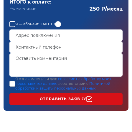
ИТОГО к оплате:
250 ₽/
Ежемесячно
месяц
Я — абонент ПАКТ ТВ
Я ознакомлен(а) и даю
согласие на обработку моих
персональных данных
в соответствии с
Политикой
обработки и защиты персональных данных
ОТПРАВИТЬ ЗАЯВКУ