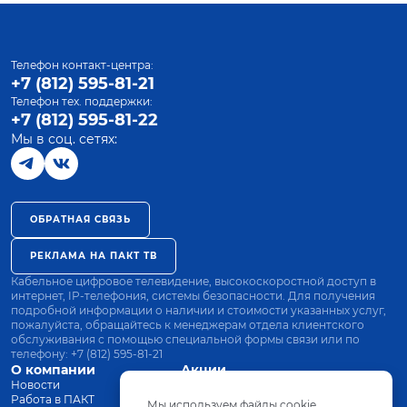
Телефон контакт-центра:
+7 (812) 595-81-21
Телефон тех. поддержки:
+7 (812) 595-81-22
Мы в соц. сетях:
ОБРАТНАЯ СВЯЗЬ
РЕКЛАМА НА ПАКТ ТВ
Кабельное цифровое телевидение, высокоскоростной доступ в
интернет, IP-телефония, системы безопасности. Для получения
подробной информации о наличии и стоимости указанных услуг,
пожалуйста, обращайтесь к менеджерам отдела клиентского
обслуживания с помощью специальной формы связи или по
телефону:
+7 (812) 595-81-21
О компании
Акции
Новости
Все тарифы
Работа в ПАКТ
Оплата
Мы используем файлы cookie.