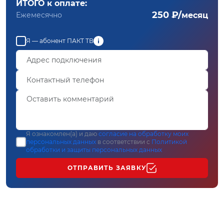
ИТОГО к оплате:
250 ₽/
Ежемесячно
месяц
Я — абонент ПАКТ ТВ
Я ознакомлен(а) и даю
согласие на обработку моих
персональных данных
в соответствии с
Политикой
обработки и защиты персональных данных
ОТПРАВИТЬ ЗАЯВКУ