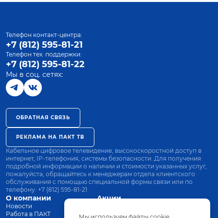
Телефон контакт-центра:
+7 (812) 595-81-21
Телефон тех. поддержки:
+7 (812) 595-81-22
Мы в соц. сетях:
ОБРАТНАЯ СВЯЗЬ
РЕКЛАМА НА ПАКТ ТВ
Кабельное цифровое телевидение, высокоскоростной доступ в
интернет, IP-телефония, системы безопасности. Для получения
подробной информации о наличии и стоимости указанных услуг,
пожалуйста, обращайтесь к менеджерам отдела клиентского
обслуживания с помощью специальной формы связи или по
телефону:
+7 (812) 595-81-21
О компании
Акции
Новости
Все тарифы
Работа в ПАКТ
Оплата
Мы используем файлы cookie.