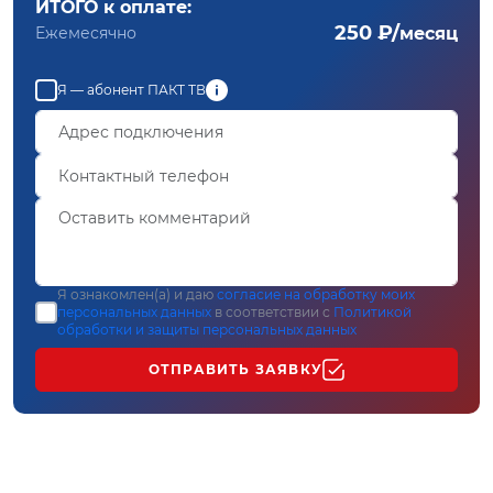
ИТОГО к оплате:
250 ₽/
Ежемесячно
месяц
Я — абонент ПАКТ ТВ
Я ознакомлен(а) и даю
согласие на обработку моих
персональных данных
в соответствии с
Политикой
обработки и защиты персональных данных
ОТПРАВИТЬ ЗАЯВКУ