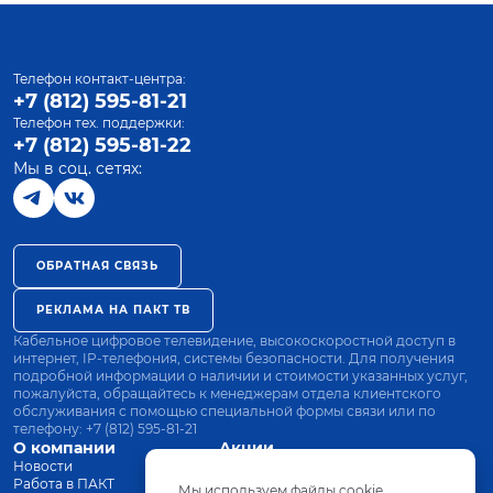
Телефон контакт-центра:
+7 (812) 595-81-21
Телефон тех. поддержки:
+7 (812) 595-81-22
Мы в соц. сетях:
ОБРАТНАЯ СВЯЗЬ
РЕКЛАМА НА ПАКТ ТВ
Кабельное цифровое телевидение, высокоскоростной доступ в
интернет, IP-телефония, системы безопасности. Для получения
подробной информации о наличии и стоимости указанных услуг,
пожалуйста, обращайтесь к менеджерам отдела клиентского
обслуживания с помощью специальной формы связи или по
телефону:
+7 (812) 595-81-21
О компании
Акции
Новости
Все тарифы
Работа в ПАКТ
Оплата
Мы используем файлы cookie.