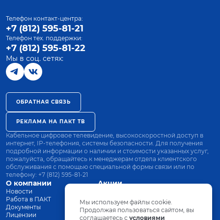
Телефон контакт-центра:
+7 (812) 595-81-21
Телефон тех. поддержки:
+7 (812) 595-81-22
Мы в соц. сетях:
ОБРАТНАЯ СВЯЗЬ
РЕКЛАМА НА ПАКТ ТВ
Кабельное цифровое телевидение, высокоскоростной доступ в
интернет, IP-телефония, системы безопасности. Для получения
подробной информации о наличии и стоимости указанных услуг,
пожалуйста, обращайтесь к менеджерам отдела клиентского
обслуживания с помощью специальной формы связи или по
телефону:
+7 (812) 595-81-21
О компании
Акции
Новости
Все тарифы
Работа в ПАКТ
Оплата
Мы используем файлы cookie.
Документы
Оборудование
Продолжая пользоваться сайтом, вы
Лицензии
соглашаетесь с
Заявка на подключение
условиями